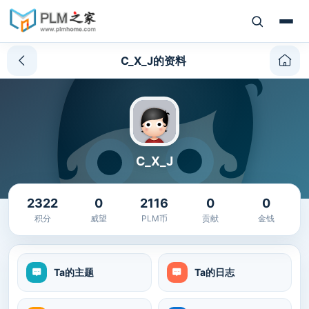
C_X_J的资料
C_X_J
2322
0
2116
0
0
积分
威望
PLM币
贡献
金钱
Ta的主题
Ta的日志